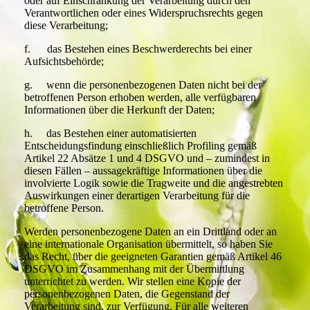
oder auf Einschränkung der Verarbeitung durch den
Verantwortlichen oder eines Widerspruchsrechts gegen
diese Verarbeitung;
f. das Bestehen eines Beschwerderechts bei einer
Aufsichtsbehörde;
g. wenn die personenbezogenen Daten nicht bei der
betroffenen Person erhoben werden, alle verfügbaren
Informationen über die Herkunft der Daten;
h. das Bestehen einer automatisierten
Entscheidungsfindung einschließlich Profiling gemäß
Artikel 22 Absätze 1 und 4 DSGVO und – zumindest in
diesen Fällen – aussagekräftige Informationen über die
involvierte Logik sowie die Tragweite und die angestrebten
Auswirkungen einer derartigen Verarbeitung für die
betroffene Person.
Werden personenbezogene Daten an ein Drittland oder an
eine internationale Organisation übermittelt, so haben Sie
das Recht, über die geeigneten Garantien gemäß Artikel 46
DSGVO im Zusammenhang mit der Übermittlung
unterrichtet zu werden. Wir stellen eine Kopie der
personenbezogenen Daten, die Gegenstand der
Verarbeitung sind, zur Verfügung. Für alle weiteren