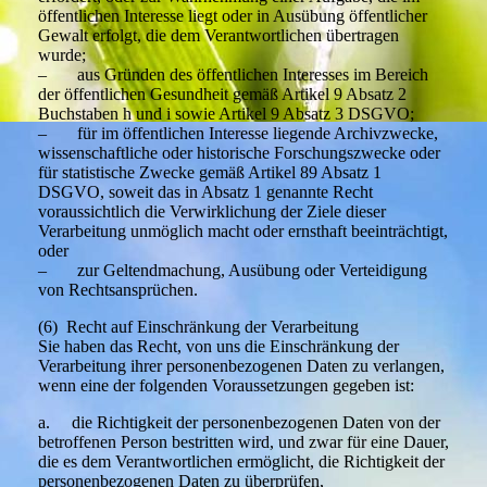
öffentlichen Interesse liegt oder in Ausübung öffentlicher
Gewalt erfolgt, die dem Verantwortlichen übertragen
wurde;
– aus Gründen des öffentlichen Interesses im Bereich
der öffentlichen Gesundheit gemäß Artikel 9 Absatz 2
Buchstaben h und i sowie Artikel 9 Absatz 3 DSGVO;
– für im öffentlichen Interesse liegende Archivzwecke,
wissenschaftliche oder historische Forschungszwecke oder
für statistische Zwecke gemäß Artikel 89 Absatz 1
DSGVO, soweit das in Absatz 1 genannte Recht
voraussichtlich die Verwirklichung der Ziele dieser
Verarbeitung unmöglich macht oder ernsthaft beeinträchtigt,
oder
– zur Geltendmachung, Ausübung oder Verteidigung
von Rechtsansprüchen.
(6) Recht auf Einschränkung der Verarbeitung
Sie haben das Recht, von uns die Einschränkung der
Verarbeitung ihrer personenbezogenen Daten zu verlangen,
wenn eine der folgenden Voraussetzungen gegeben ist:
a. die Richtigkeit der personenbezogenen Daten von der
betroffenen Person bestritten wird, und zwar für eine Dauer,
die es dem Verantwortlichen ermöglicht, die Richtigkeit der
personenbezogenen Daten zu überprüfen,