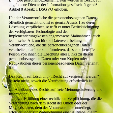
f. Die personenbezogenen Daten wurden in Bezug auf
angebotene Dienste der Informationsgesellschaft gemäß
Artikel 8 Absatz 1 DSGVO erhoben.
Hat der Verantwortliche die personenbezogenen Daten
öffentlich gemacht und ist er gemäß Absatz 1 zu deren
Löschung verpflichtet, so trifft er unter Berücksichtigung
der verfügbaren Technologie und der
Implementierungskosten angemessene Maßnahmen, auch
technischer Art, um für die Datenverarbeitung
Verantwortliche, die die personenbezogenen Daten
verarbeiten, darüber zu informieren, dass eine betroffene
Person von ihnen die Löschung aller Links zu diesen
personenbezogenen Daten oder von Kopien oder
Replikationen dieser personenbezogenen Daten verlangt
hat.
Das Recht auf Löschung („Recht auf vergessen werden“)
besteht nicht, soweit die Verarbeitung erforderlich ist:
zur Ausübung des Rechts auf freie Meinungsäußerung und
Information;
– zur Erfüllung einer rechtlichen Verpflichtung, die die
Verarbeitung nach dem Recht der Union oder der
Mitgliedstaaten, dem der Verantwortliche unterliegt,
erfordert, oder zur Wahrnehmung einer Aufgabe, die im