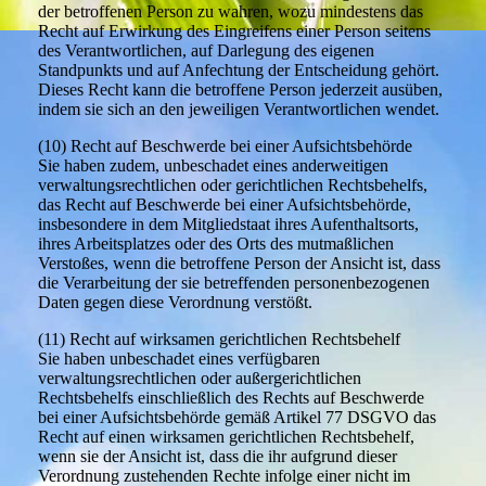
der betroffenen Person zu wahren, wozu mindestens das
Recht auf Erwirkung des Eingreifens einer Person seitens
des Verantwortlichen, auf Darlegung des eigenen
Standpunkts und auf Anfechtung der Entscheidung gehört.
Dieses Recht kann die betroffene Person jederzeit ausüben,
indem sie sich an den jeweiligen Verantwortlichen wendet.
(10) Recht auf Beschwerde bei einer Aufsichtsbehörde
Sie haben zudem, unbeschadet eines anderweitigen
verwaltungsrechtlichen oder gerichtlichen Rechtsbehelfs,
das Recht auf Beschwerde bei einer Aufsichtsbehörde,
insbesondere in dem Mitgliedstaat ihres Aufenthaltsorts,
ihres Arbeitsplatzes oder des Orts des mutmaßlichen
Verstoßes, wenn die betroffene Person der Ansicht ist, dass
die Verarbeitung der sie betreffenden personenbezogenen
Daten gegen diese Verordnung verstößt.
(11) Recht auf wirksamen gerichtlichen Rechtsbehelf
Sie haben unbeschadet eines verfügbaren
verwaltungsrechtlichen oder außergerichtlichen
Rechtsbehelfs einschließlich des Rechts auf Beschwerde
bei einer Aufsichtsbehörde gemäß Artikel 77 DSGVO das
Recht auf einen wirksamen gerichtlichen Rechtsbehelf,
wenn sie der Ansicht ist, dass die ihr aufgrund dieser
Verordnung zustehenden Rechte infolge einer nicht im