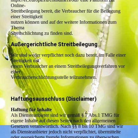
Online-
Streitbeilegung bereit, die Verbraucher für die Beilegung
einer Streitigkeit
nutzen können und auf der weitere Informationen zum
Thema
Streitschlichtung zu finden sind.
Außergerichtliche Streitbeilegung
Wir sind weder verpflichtet noch dazu bereit, im Falle einer
Streitigkeit mit
einem Verbraucher an einem Streitbeilegungsverfahren vor
einer
Verbraucherschlichtungsstelle teilzunehmen.
Haftungsausschluss (Disclaimer)
Haftung für Inhalte
Als Diensteanbieter sind wir gemäß § 7 Abs.1 TMG für
eigene Inhalte auf diesen Seiten nach den allgemeinen
Gesetzen verantwortlich. Nach §§ 8 bis 10 TMG sind wir
als Diensteanbieter jedoch nicht verpflichtet, übermittelte
oder gespeicherte fremde Informationen zu überwachen