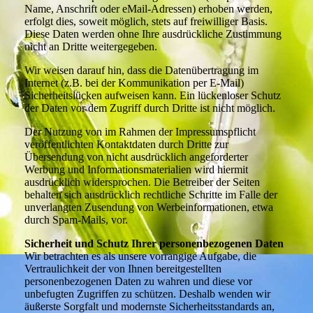
Name, Anschrift oder eMail-Adressen) erhoben werden,
erfolgt dies, soweit möglich, stets auf freiwilliger Basis.
Diese Daten werden ohne Ihre ausdrückliche Zustimmung
nicht an Dritte weitergegeben.
Wir weisen darauf hin, dass die Datenübertragung im
Internet (z.B. bei der Kommunikation per E-Mail)
Sicherheitslücken aufweisen kann. Ein lückenloser Schutz
der Daten vor dem Zugriff durch Dritte ist nicht möglich.
Der Nutzung von im Rahmen der Impressumspflicht
veröffentlichten Kontaktdaten durch Dritte zur
Übersendung von nicht ausdrücklich angeforderter
Werbung und Informationsmaterialien wird hiermit
ausdrücklich widersprochen. Die Betreiber der Seiten
behalten sich ausdrücklich rechtliche Schritte im Falle der
unverlangten Zusendung von Werbeinformationen, etwa
durch Spam-Mails, vor.
Sicherheit und Schutz Ihrer personenbezogenen Daten
Wir betrachten es als unsere vorrangige Aufgabe, die
Vertraulichkeit der von Ihnen bereitgestellten
personenbezogenen Daten zu wahren und diese vor
unbefugten Zugriffen zu schützen. Deshalb wenden wir
äußerste Sorgfalt und modernste Sicherheitsstandards an,