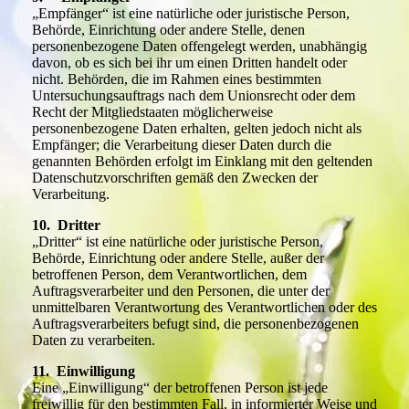
„Empfänger“ ist eine natürliche oder juristische Person,
Behörde, Einrichtung oder andere Stelle, denen
personenbezogene Daten offengelegt werden, unabhängig
davon, ob es sich bei ihr um einen Dritten handelt oder
nicht. Behörden, die im Rahmen eines bestimmten
Untersuchungsauftrags nach dem Unionsrecht oder dem
Recht der Mitgliedstaaten möglicherweise
personenbezogene Daten erhalten, gelten jedoch nicht als
Empfänger; die Verarbeitung dieser Daten durch die
genannten Behörden erfolgt im Einklang mit den geltenden
Datenschutzvorschriften gemäß den Zwecken der
Verarbeitung.
10. Dritter
„Dritter“ ist eine natürliche oder juristische Person,
Behörde, Einrichtung oder andere Stelle, außer der
betroffenen Person, dem Verantwortlichen, dem
Auftragsverarbeiter und den Personen, die unter der
unmittelbaren Verantwortung des Verantwortlichen oder des
Auftragsverarbeiters befugt sind, die personenbezogenen
Daten zu verarbeiten.
11. Einwilligung
Eine „Einwilligung“ der betroffenen Person ist jede
freiwillig für den bestimmten Fall, in informierter Weise und