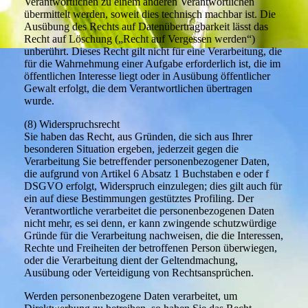
Verantwortlichen zu einem anderen Verantwortlichen
übermittelt werden, soweit dies technisch machbar ist. Die
Ausübung des Rechts auf Datenübertragbarkeit lässt das
Recht auf Löschung („Recht auf Vergessen werden“)
unberührt. Dieses Recht gilt nicht für eine Verarbeitung, die
für die Wahrnehmung einer Aufgabe erforderlich ist, die im
öffentlichen Interesse liegt oder in Ausübung öffentlicher
Gewalt erfolgt, die dem Verantwortlichen übertragen
wurde.
(8) Widerspruchsrecht
Sie haben das Recht, aus Gründen, die sich aus Ihrer
besonderen Situation ergeben, jederzeit gegen die
Verarbeitung Sie betreffender personenbezogener Daten,
die aufgrund von Artikel 6 Absatz 1 Buchstaben e oder f
DSGVO erfolgt, Widerspruch einzulegen; dies gilt auch für
ein auf diese Bestimmungen gestütztes Profiling. Der
Verantwortliche verarbeitet die personenbezogenen Daten
nicht mehr, es sei denn, er kann zwingende schutzwürdige
Gründe für die Verarbeitung nachweisen, die die Interessen,
Rechte und Freiheiten der betroffenen Person überwiegen,
oder die Verarbeitung dient der Geltendmachung,
Ausübung oder Verteidigung von Rechtsansprüchen.
Werden personenbezogene Daten verarbeitet, um