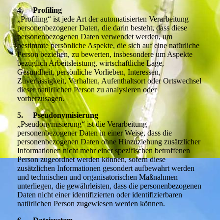
4. Profiling
„Profiling“ ist jede Art der automatisierten Verarbeitung
personenbezogener Daten, die darin besteht, dass diese
personenbezogenen Daten verwendet werden, um
bestimmte persönliche Aspekte, die sich auf eine natürliche
Person beziehen, zu bewerten, insbesondere um Aspekte
bezüglich Arbeitsleistung, wirtschaftliche Lage,
Gesundheit, persönliche Vorlieben, Interessen,
Zuverlässigkeit, Verhalten, Aufenthaltsort oder Ortswechsel
dieser natürlichen Person zu analysieren oder
vorherzusagen.
5. Pseudonymisierung
„Pseudonymisierung“ ist die Verarbeitung
personenbezogener Daten in einer Weise, dass die
personenbezogenen Daten ohne Hinzuziehung zusätzlicher
Informationen nicht mehr einer spezifischen betroffenen
Person zugeordnet werden können, sofern diese
zusätzlichen Informationen gesondert aufbewahrt werden
und technischen und organisatorischen Maßnahmen
unterliegen, die gewährleisten, dass die personenbezogenen
Daten nicht einer identifizierten oder identifizierbaren
natürlichen Person zugewiesen werden können.