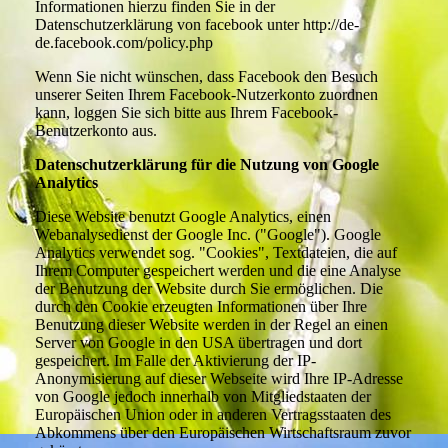
Informationen hierzu finden Sie in der
Datenschutzerklärung von facebook unter http://de-
de.facebook.com/policy.php
Wenn Sie nicht wünschen, dass Facebook den Besuch
unserer Seiten Ihrem Facebook-Nutzerkonto zuordnen
kann, loggen Sie sich bitte aus Ihrem Facebook-
Benutzerkonto aus.
Datenschutzerklärung für die Nutzung von Google
Analytics
Diese Website benutzt Google Analytics, einen
Webanalysedienst der Google Inc. ("Google"). Google
Analytics verwendet sog. "Cookies", Textdateien, die auf
Ihrem Computer gespeichert werden und die eine Analyse
der Benutzung der Website durch Sie ermöglichen. Die
durch den Cookie erzeugten Informationen über Ihre
Benutzung dieser Website werden in der Regel an einen
Server von Google in den USA übertragen und dort
gespeichert. Im Falle der Aktivierung der IP-
Anonymisierung auf dieser Webseite wird Ihre IP-Adresse
von Google jedoch innerhalb von Mitgliedstaaten der
Europäischen Union oder in anderen Vertragsstaaten des
Abkommens über den Europäischen Wirtschaftsraum zuvor