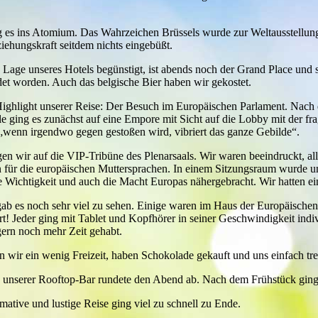
 es ins Atomium. Das Wahrzeichen Brüssels wurde zur Weltausstellung 
iehungskraft seitdem nichts eingebüßt.
 Lage unseres Hotels begünstigt, ist abends noch der Grand Place und 
 worden. Auch das belgische Bier haben wir gekostet.
Highlight unserer Reise: Der Besuch im Europäischen Parlament. Nach 
le ging es zunächst auf eine Empore mit Sicht auf die Lobby mit der fra
 „wenn irgendwo gegen gestoßen wird, vibriert das ganze Gebilde“.
en wir auf die VIP-Tribüne des Plenarsaals. Wir waren beeindruckt, al
 für die europäischen Muttersprachen. In einem Sitzungsraum wurde un
e Wichtigkeit und auch die Macht Europas nähergebracht. Wir hatten ei
gab es noch sehr viel zu sehen. Einige waren im Haus der Europäischen
t! Jeder ging mit Tablet und Kopfhörer in seiner Geschwindigkeit indiv
gern noch mehr Zeit gehabt.
wir ein wenig Freizeit, haben Schokolade gekauft und uns einfach tre
 unserer Rooftop-Bar rundete den Abend ab. Nach dem Frühstück ging
mative und lustige Reise ging viel zu schnell zu Ende.