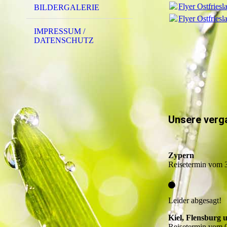
Flyer Ostfries
BILDERGALERIE
Flyer Ostfries
IMPRESSUM /
DATENSCHUTZ
Unsere verg
Zypern
Reisetermin vom 
Leider abgesagt!
Kiel, Flensburg
Reisetermin vom 0