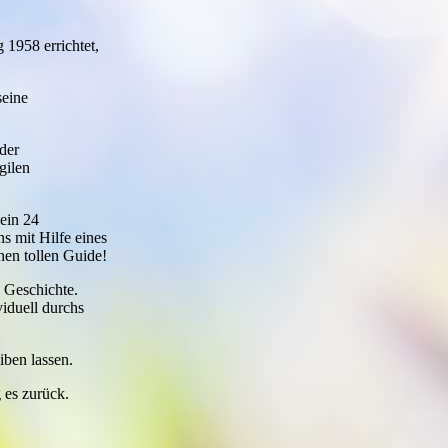
1958 errichtet,
seine
der
gilen
lein 24
s mit Hilfe eines
nen tollen Guide!
 Geschichte.
iduell durchs
iben lassen.
 es zurück.