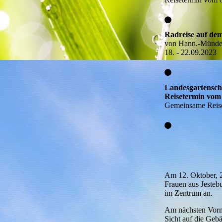
Radreise auf de
von Hann.-Münde
18. - 22.09.2023
Landesgartensc
Reisetermin vom 
Gemeinsame Reise
Am 12. Oktober, 2 
Frauen aus Jeste
im Zentrum an.
Am nächsten Vormit
Sicht auf die Geb