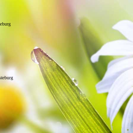
teburg
steburg