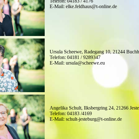
Telefon: 04183 / 4176
E-Mail: elke.feldhaus@t-online.de
Ursula Scheewe, Radegang 10, 21244 Buchh
Telefon: 04181 / 9289347
E-Mail: ursula@scheewe.eu
Angelika Schult, Ilksbergring 24, 21266 Jest
Telefon: 04183 /4169
E-Mail: schult-jesteburg@t-online.de